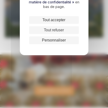
matière de confidentialité »
en
bas de page.
Tout accepter
BAIE D'HALONG & LES MONTAGNES DU
NORD
Tout refuser
Personnaliser
Un voyage sur-mesure au
Vietnam ?
DEMANDER UN DEVIS