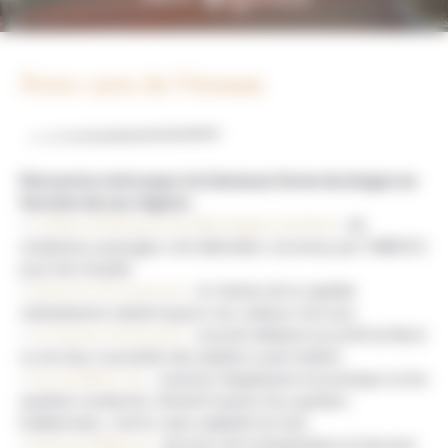
Notre carte du Vietnam
Découvrez notre pays à la fameuse forme du dragon en
fonction de ses régions
:
–
La Baie d’Halong et les Montagnes du Nord
: de
somptueux paysages vont attendent, reconnus par l’UNESCO
pour leur beauté.
–
Hanoi et ses environs
: le charme de la capitale
vietnamienne séduit toujours ses visiteurs d’un jour.
–
Le Centre vietnamien
: souvent délaissé au profit du Nord
ou du Sud, il possède des pépites à part entière.
–
Ho Chi Minh city
: curieuse mégalopole économique où les
quartiers modernes côtoient toujours les quartiers
traditionnels, c’est le cœur palpitant du Sud.
–
Delta du Mékong
: douceur de la température et douceur