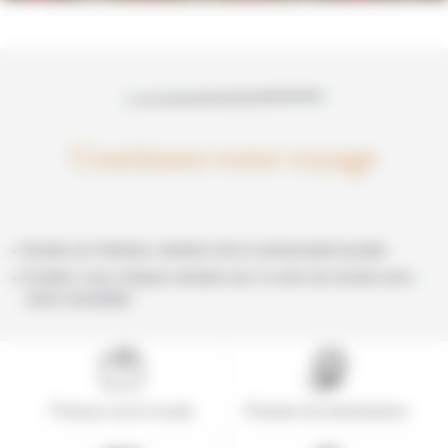
Continuez votre voyage
Routes du Vietnam, membre de la communauté bynativ
Évadez-vous chaque semaine aux 4 coins du monde avec
notre newsletter
Présence sur le terrain
Pionnier de la destination