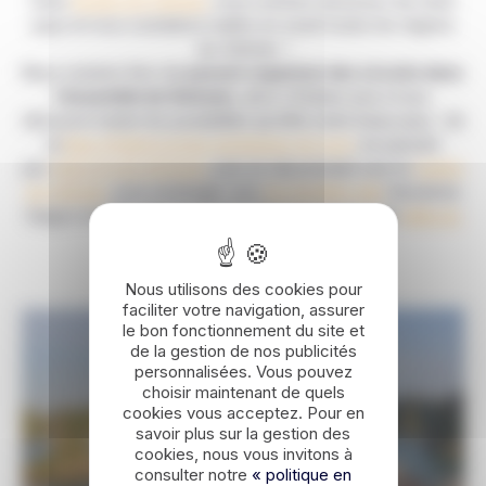
Chez
Routes du Vietnam
, nous sommes amoureux de notre
pays et nous souhaitons mettre en avant toutes les régions
du Vietnam !
Nous sommes fiers de
pouvoir organiser des circuits dans
l’ensemble du Vietnam
, alors n’hésitez pas à nous
découvrir toutes les possibilités qu’offre notre beau pays : de
la
Baie d’Halong et les montagnes du nord
, en passant
par
Hanoi et ses environs
, puis en descendant vers le
Centre
du Vietnam
, pour prolonger vers
Ho Chi Minh ville
l’ancienne
Saigon et enfin terminer l’exploration du pays par le
delta du
Mékong
!
Lire la suite
Nous utilisons des cookies pour
faciliter votre navigation, assurer
le bon fonctionnement du site et
de la gestion de nos publicités
personnalisées. Vous pouvez
choisir maintenant de quels
cookies vous acceptez. Pour en
savoir plus sur la gestion des
cookies, nous vous invitons à
consulter notre
« politique en