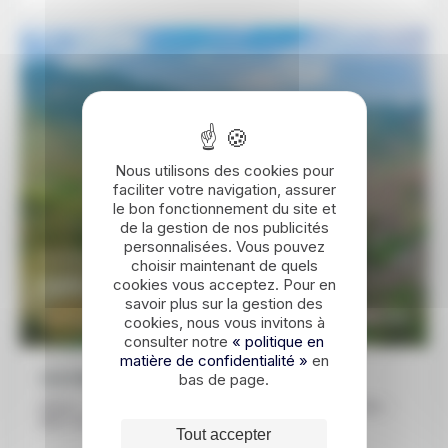
Nous utilisons des cookies pour
faciliter votre navigation, assurer
le bon fonctionnement du site et
de la gestion de nos publicités
personnalisées. Vous pouvez
14 JOURS / 13 NUITS
choisir maintenant de quels
Splendeurs du Nord vietnamien
cookies vous acceptez. Pour en
savoir plus sur la gestion des
2310€
DÉCOUVRIR
À partir de
cookies, nous vous invitons à
consulter notre
« politique en
matière de confidentialité »
en
Les étapes de ce voyage
bas de page.
Hanoi - Hoa Lu - Sapa - Bac Ha - Pan Hou - Dong Van -
Meo Vac - Ba Be - Hanoi - Halong - Hanoi
Tout accepter